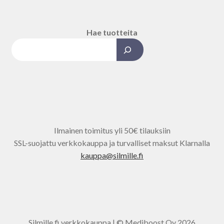
Hae tuotteita
Kun tuloksia tulee, voit selata ni
Ilmainen toimitus yli 50€ tilauksiin
SSL-suojattu verkkokauppa ja turvalliset maksut Klarnalla
kauppa@silmille.fi
Silmille.fi verkkokauppa | © Mediboost Oy
2026