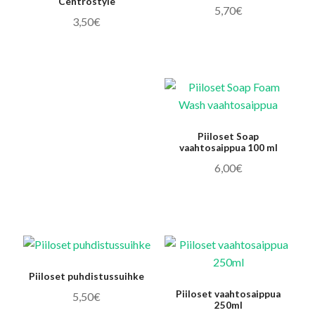
Centrostyle
5,70
€
3,50
€
Laajen
Piilolinssit
alemm
Tällä
tason
tuotteella
Ravintolisät
valikko
on
useampi
Uimalasit omilla voimakkuuksilla
muunnelma.
Voit
Piiloset Soap
Laajen
Lasit
vaahtosaippua 100 ml
tehdä
alemm
6,00
€
valinnat
tason
Suojalasit urheiluun
tuotteen
valikko
sivulla.
Tilaus- ja toimitusehdot
Verkkokaupan peruuttamisohje
Piiloset puhdistussuihke
Piiloset vaahtosaippua
5,50
€
Ota yhteyttä
250ml