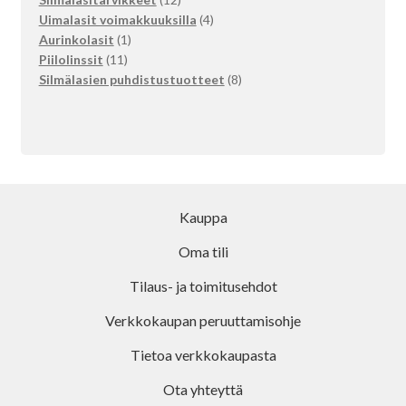
tuotetta
4
Uimalasit voimakkuuksilla
4
1
tuotetta
Aurinkolasit
1
11
tuote
Piilolinssit
11
tuotetta
8
Silmälasien puhdistustuotteet
8
tuotetta
Kauppa
Oma tili
Tilaus- ja toimitusehdot
Verkkokaupan peruuttamisohje
Tietoa verkkokaupasta
Ota yhteyttä