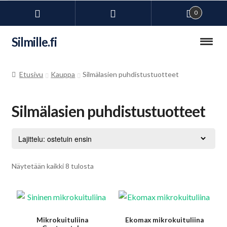
0
Siirry
Siirry
Silmille.fi
navigointiin
sisältöön
Kauppa
Etusivu
Kauppa
Silmälasien puhdistustuotteet
Laajen
Kuivien silmien hoito
alemm
Silmälasien puhdistustuotteet
tason
Laajen
Silmälasitarvikkeet
valikko
alemm
tason
Silmälasinauhat
valikko
Suosituimmat
Näytetään kaikki 8 tulosta
Silmälasitarvikkeet
ensin
Silmälasien puhdistustuotteet
Mikrokuituliina
Ekomax mikrokuituliina
Huurteenesto