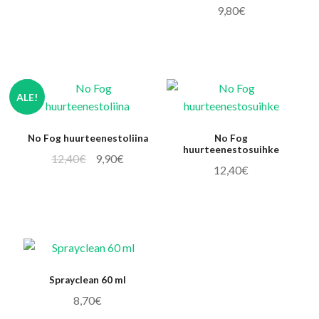
9,80
€
Kirjaudu ulos
ALE!
No Fog huurteenestoliina
No Fog
huurteenestosuihke
Alkuperäinen
Nykyinen
12,40
€
9,90
€
12,40
€
hinta
hinta
oli:
on:
12,40€.
9,90€.
Sprayclean 60 ml
8,70
€