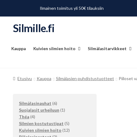
Ilmainen toimitus yli 50€ tilauksiin
Silmille.fi
Siirry
Siirry
navigointiin
sisältöön
Kauppa
Kuivien silmien hoito
Silmälasitarvikkeet
Etusivu
Kauppa
Silmälasien puhdistustuotteet
Piiloset 
6
Silmälasinauhat
6
tuotetta
1
Suojalasit urheiluun
1
4
tuote
Théa
4
tuotetta
5
Silmien kostutustipat
5
tuotetta
12
Kuivien silmien hoito
12
2
tuotetta
Piilolasinesteet
2