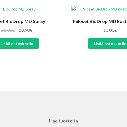
set BioDrop MD Spray
Piiloset BioDrop MD kos
Alkuperäinen
Nykyinen
21,90
€
19,90
€
10,00
€
hinta
hinta
Lisää ostoskoriin
Lisää ostoskoriin
oli:
on:
21,90€.
19,90€.
Hae tuotteita