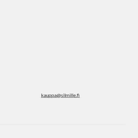
 ja siirtyä halutulle sivulle enterin painalluksella. Kosketusnäytölli
kauppa@silmille.fi