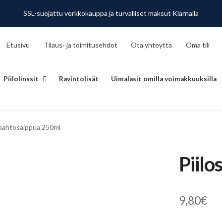
SSL-suojattu verkkokauppa ja turvalliset maksut Klarnalla
Etusivu
Tilaus- ja toimitusehdot
Ota yhteyttä
Oma tili
Piilolinssit
Ravintolisät
Uimalasit omilla voimakkuuksilla
vaahtosaippua 250ml
Piil
9,80
€