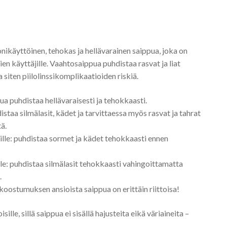
nikäyttöinen, tehokas ja hellävarainen saippua, joka on
ssien käyttäjille. Vaahtosaippua puhdistaa rasvat ja liat
 siten piilolinssikomplikaatioiden riskiä.
a puhdistaa hellävaraisesti ja tehokkaasti.
taa silmälasit, kädet ja tarvittaessa myös rasvat ja tahrat
tä.
äjille: puhdistaa sormet ja kädet tehokkaasti ennen
lle: puhdistaa silmälasit tehokkaasti vahingoittamatta
.
koostumuksen ansioista saippua on erittäin riittoisa!
lle, sillä saippua ei sisällä hajusteita eikä väriaineita –