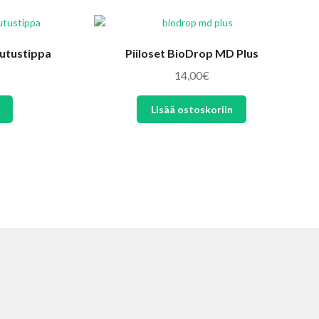
tutustippa
Piiloset BioDrop MD Plus
14,00
€
Lisää ostoskoriin