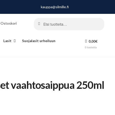
kauppa@silmille.fi
Haku
Etsi:
Kun tul
Ostoskori
Lasit
Suojalasit urheiluun
0,00
€
0 tuotetta
oset vaahtosaippua 250ml