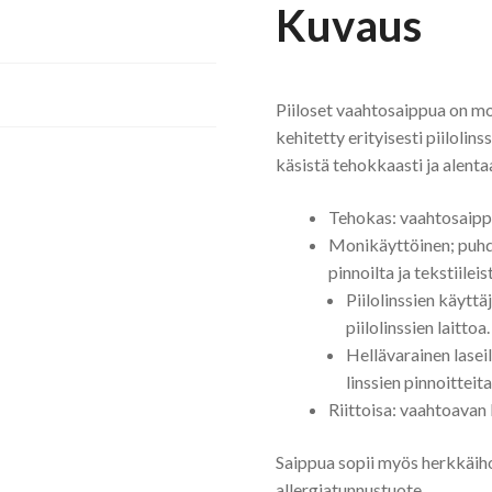
Kuvaus
Piiloset vaahtosaippua on mo
kehitetty erityisesti piilolin
käsistä tehokkaasti ja alentaa
Tehokas: vaahtosaippu
Monikäyttöinen; puhdis
pinnoilta ja tekstiileis
Piilolinssien käytt
piilolinssien laittoa.
Hellävarainen lasei
linssien pinnoitteita
Riittoisa: vaahtoavan 
Saippua sopii myös herkkäihoisi
allergiatunnustuote.