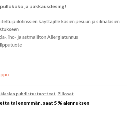
 pullokoko ja pakkausdesing!
teltu piilolinssien käyttäjille käsien pesuun ja silmälasien
stukseen
ia-, iho- ja astmaliiton Allergiatunnus
lipputuote
oppu
mälasien puhdistustuotteet
,
Piiloset
etta tai enemmän, saat 5 % alennuksen