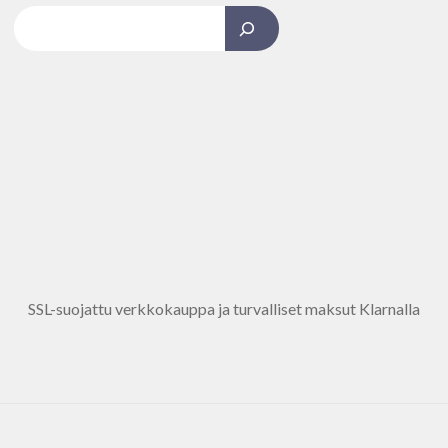
Kun tuloksia tulee, voit selata niitä nuolinäppäimillä ylös ja alas
SSL-suojattu verkkokauppa ja turvalliset maksut Klarnalla