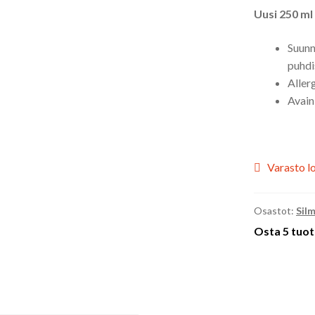
Uusi 250 ml
Suunni
puhdi
Allerg
Avain
Varasto l
Osastot:
Sil
Osta 5 tuot