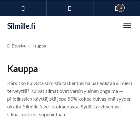
0
Siirry
Siirry
Silmille.fi
navigointiin
sisältöön
Kauppa
Etusivu
Kauppa
Laajen
Kuivien silmien hoito
alemm
Kauppa
tason
Laajen
Silmälasitarvikkeet
valikko
alemm
Kärsitkö kuivista silmistä tai kenties haluat edistää silmiesi
tason
Laajen
Piilolinssit
terveyttä? Kuivat silmät ovat varsin yleinen ongelma —
valikko
alemm
piilolinssien käyttäjistä jopa 50% kokee kuivasilmäisyyden
tason
Ravintolisät
oireita. Silmille.fi verkkokaupasta löydät tarvitsemasi
valikko
silmä-tuotteet sopuhintaan.
Uimalasit omilla voimakkuuksilla
Laajen
Lasit