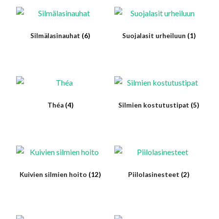
alemm
tason
Suojalasit urheiluun
valikko
Silmälasinauhat
(6)
Suojalasit urheiluun
(1)
Tilaus- ja toimitusehdot
Verkkokaupan peruuttamisohje
Ota yhteyttä
Théa
(4)
Silmien kostutustipat
(5)
Kirjaudu ulos
Kuivien silmien hoito
(12)
Piilolasinesteet
(2)