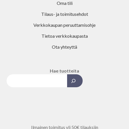
Oma tili
Tilaus- ja toimitusehdot
Verkkokaupan peruuttamisohje
Tietoa verkkokaupasta
Ota yhteyttä
Hae tuotteita
Kun tuloksia tulee, voit selata ni
Ilmainen toimitus yli 50€ tilauksiin