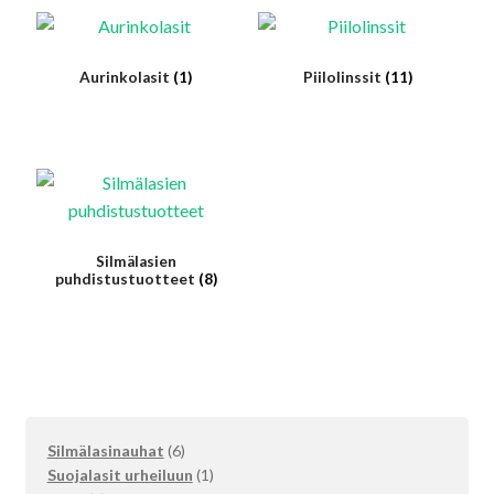
Aurinkolasit
(1)
Piilolinssit
(11)
Silmälasien
puhdistustuotteet
(8)
6
Silmälasinauhat
6
tuotetta
1
Suojalasit urheiluun
1