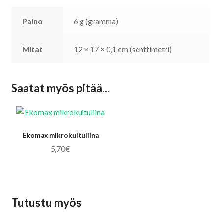
Paino
6 g (gramma)
Mitat
12 × 17 × 0,1 cm (senttimetri)
Saatat myös pitää...
Ekomax mikrokuituliina
5,70
€
Tutustu myös