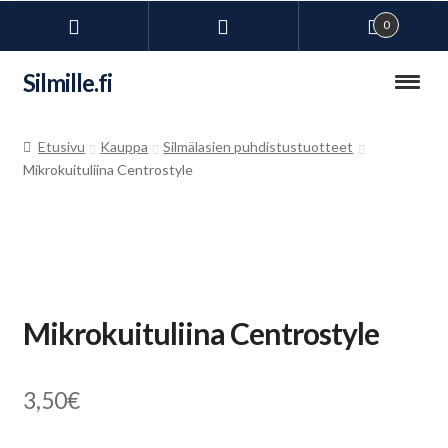
0
Siirry
Siirry
Silmille.fi
navigointiin
sisältöön
Kauppa
Etusivu
Kauppa
Silmälasien puhdistustuotteet
Mikrokuituliina Centrostyle
Laajen
Kuivien silmien hoito
alemm
tason
Laajen
Silmälasitarvikkeet
valikko
alemm
tason
Laajen
Piilolinssit
valikko
alemm
Mikrokuituliina Centrostyle
tason
Ravintolisät
valikko
Uimalasit omilla voimakkuuksilla
3,50
€
Laajen
Lasit