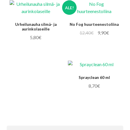
ALE!
Urheilunauha silmä- ja
No Fog huurteenestoliina
aurinkolaseille
Alkuperäinen
Nykyinen
12,40
€
9,90
€
5,80
€
hinta
hinta
oli:
on:
12,40€.
9,90€.
Sprayclean 60 ml
8,70
€