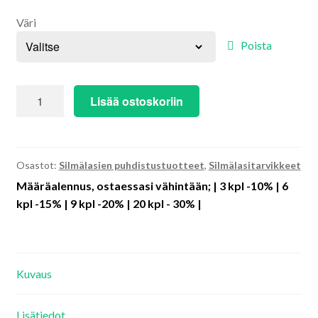
alemm
Väri
tason
Suojalasit urheiluun
Poista
valikko
Tilaus- ja toimitusehdot
Mikrokuituliina
Lisää ostoskoriin
Centrostyle
Verkkokaupan peruuttamisohje
määrä
Ota yhteyttä
Osastot:
Silmälasien puhdistustuotteet
,
Silmälasitarvikkeet
Määräalennus, ostaessasi vähintään; | 3 kpl -10% | 6
Kirjaudu ulos
kpl -15% | 9 kpl -20% | 20 kpl - 30% |
Kuvaus
Lisätiedot