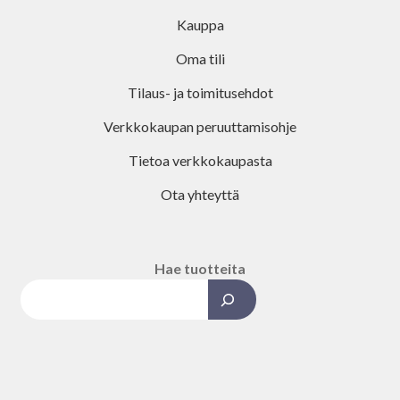
Kauppa
Oma tili
Tilaus- ja toimitusehdot
Verkkokaupan peruuttamisohje
Tietoa verkkokaupasta
Ota yhteyttä
Hae tuotteita
Kun tuloksia tulee, voit selata ni