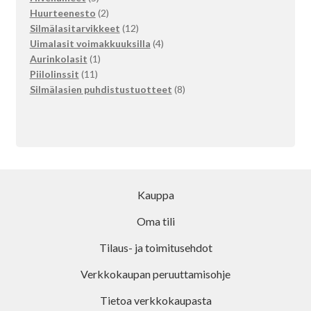
tuotetta
2
Huurteenesto
2
tuotetta
12
Silmälasitarvikkeet
12
tuotetta
4
Uimalasit voimakkuuksilla
4
1
tuotetta
Aurinkolasit
1
11
tuote
Piilolinssit
11
tuotetta
8
Silmälasien puhdistustuotteet
8
tuotetta
Kauppa
Oma tili
Tilaus- ja toimitusehdot
Verkkokaupan peruuttamisohje
Tietoa verkkokaupasta