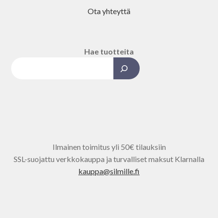
Ota yhteyttä
Hae tuotteita
Kun tuloksia tulee, voit selata ni
Ilmainen toimitus yli 50€ tilauksiin
SSL-suojattu verkkokauppa ja turvalliset maksut Klarnalla
kauppa@silmille.fi