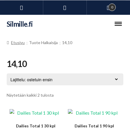
0
Siirry
Siirry
Silmille.fi
navigointiin
sisältöön
Kauppa
Etusivu
Tuote Halkaisija
14,10
Laajen
Kuivien silmien hoito
alemm
14,10
tason
Laajen
Silmälasitarvikkeet
valikko
alemm
tason
Laajen
Piilolinssit
valikko
alemm
Suosituimmat
Näytetään kaikki 2 tulosta
tason
Ravintolisät
ensin
valikko
Uimalasit omilla voimakkuuksilla
Dailies Total 1 30 kpl
Dailies Total 1 90 kpl
Laajen
Lasit